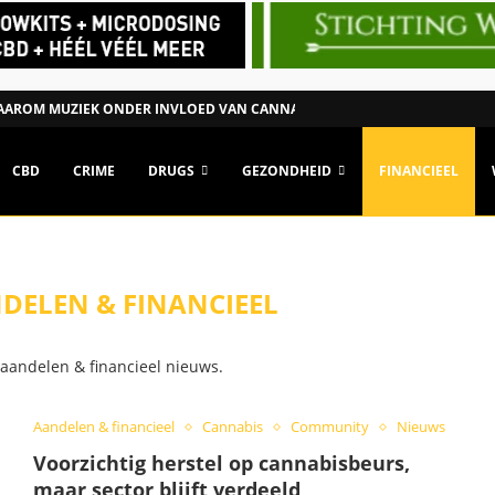
AROM MUZIEK ONDER INVLOED VAN CANNABIS ANDERS KAN...
CBD
CRIME
DRUGS
GEZONDHEID
FINANCIEEL
DELEN & FINANCIEEL
 aandelen & financieel nieuws.
Aandelen & financieel
Cannabis
Community
Nieuws
Voorzichtig herstel op cannabisbeurs,
maar sector blijft verdeeld