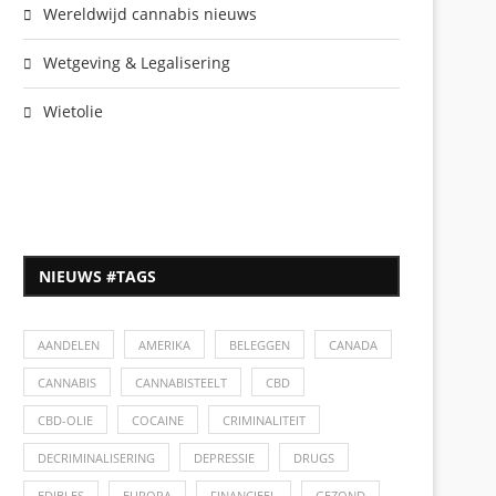
Wereldwijd cannabis nieuws
Wetgeving & Legalisering
Wietolie
NIEUWS #TAGS
AANDELEN
AMERIKA
BELEGGEN
CANADA
CANNABIS
CANNABISTEELT
CBD
CBD-OLIE
COCAINE
CRIMINALITEIT
DECRIMINALISERING
DEPRESSIE
DRUGS
EDIBLES
EUROPA
FINANCIEEL
GEZOND