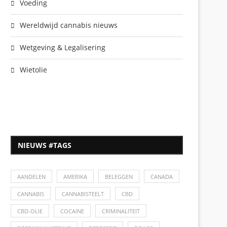
Voeding
Wereldwijd cannabis nieuws
Wetgeving & Legalisering
Wietolie
NIEUWS #TAGS
AANDELEN
AMERIKA
BELEGGEN
CANADA
CANNABIS
CANNABISTEELT
CBD
CBD-OLIE
COCAINE
CRIMINALITEIT