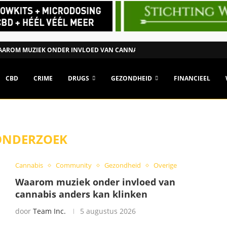
AROM MUZIEK ONDER INVLOED VAN CANNABIS ANDERS KAN...
CBD
CRIME
DRUGS
GEZONDHEID
FINANCIEEL
ONDERZOEK
Cannabis
Community
Gezondheid
Overige
Waarom muziek onder invloed van
cannabis anders kan klinken
door
Team Inc.
5 augustus 2026