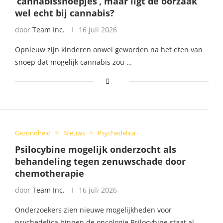
‘cannabissnoepjes’, maar ligt de oorzaak
wel echt bij cannabis?
door
Team Inc.
16 juli 2026
Opnieuw zijn kinderen onwel geworden na het eten van
snoep dat mogelijk cannabis zou …
Gezondheid
Nieuws
Psychedelica
Psilocybine mogelijk onderzocht als
behandeling tegen zenuwschade door
chemotherapie
door
Team Inc.
16 juli 2026
Onderzoekers zien nieuwe mogelijkheden voor
psychedelica binnen de oncologie Psilocybine staat al