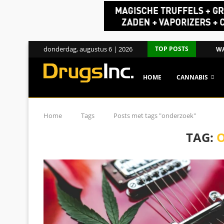
donderdag, augustus 6 | 2026
TOP POSTS
WA
HOME
CANNABIS
Home
Tags
Posts met tags "onderzoek"
TAG: