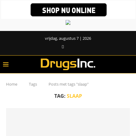
vrijdag, augustus 7 | 2026
Home
Tags
Posts met tags "slaap"
TAG:
SLAAP