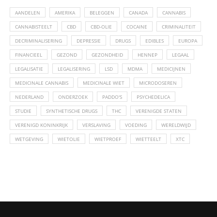
AANDELEN
AMERIKA
BELEGGEN
CANADA
CANNABIS
CANNABISTEELT
CBD
CBD-OLIE
COCAINE
CRIMINALITEIT
DECRIMINALISERING
DEPRESSIE
DRUGS
EDIBLES
EUROPA
FINANCIEEL
GEZOND
GEZONDHEID
HENNEP
LEGAAL
LEGALISATIE
LEGALISERING
LSD
MDMA
MEDICIJNEN
MEDICINALE CANNABIS
MEDICINALE WIET
MICRODOSEREN
NEDERLAND
ONDERZOEK
PADDO'S
PSYCHEDELICA
STUDIE
SYNTHETISCHE DRUGS
THC
VERENIGDE STATEN
VERENIGD KONINKRIJK
VERSLAVING
VOEDING
WERELDWIJD
WETGEVING
WIETOLIE
WIETPROEF
WIETTEELT
XTC