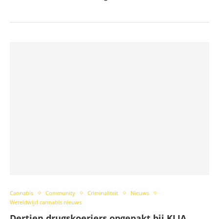
Cannabis
Community
Criminaliteit
Nieuws
Wereldwijd cannabis nieuws
Dertien drugskoeriers opgepakt bij KLIA,