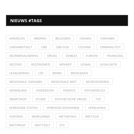
NIEUWS #TAGS
AANDELEN
AMERIKA
BELEGGEN
CANADA
CANNABIS
CANNABISTEELT
CBD
CBD-OLIE
COCAINE
CRIMINALITEIT
DECRIMINALISERING
DRUGS
EDIBLES
EUROPA
FINANCIEEL
GEZOND
GEZONDHEID
HENNEP
LEGAAL
LEGALISATIE
LEGALISERING
LSD
MDMA
MEDICIJNEN
MEDICINALE CANNABIS
MEDICINALE WIET
MICRODOSEREN
NEDERLAND
ONDERZOEK
PADDO'S
PSYCHEDELICA
SMARTSHOP
STUDIE
SYNTHETISCHE DRUGS
THC
VERENIGDE STATEN
VERENIGD KONINKRIJK
VERSLAVING
VOEDING
WERELDWIJD
WETGEVING
WIETOLIE
WIETPROEF
WIETTEELT
XTC