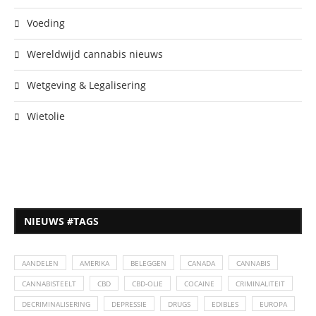
Voeding
Wereldwijd cannabis nieuws
Wetgeving & Legalisering
Wietolie
NIEUWS #TAGS
AANDELEN
AMERIKA
BELEGGEN
CANADA
CANNABIS
CANNABISTEELT
CBD
CBD-OLIE
COCAINE
CRIMINALITEIT
DECRIMINALISERING
DEPRESSIE
DRUGS
EDIBLES
EUROPA