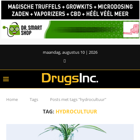
maandag, augustus 10 | 2026
Home
Tags
Posts met tags "hydrocultuur"
TAG:
HYDROCULTUUR