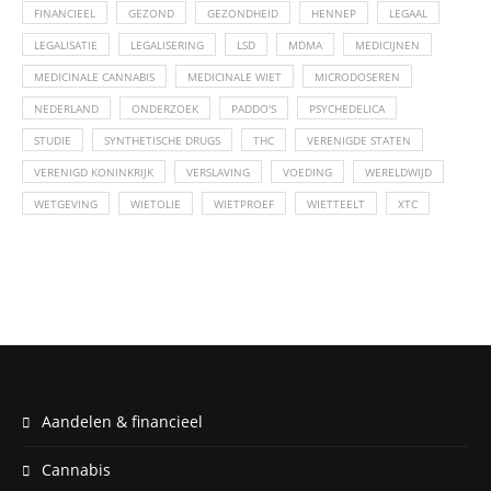
FINANCIEEL
GEZOND
GEZONDHEID
HENNEP
LEGAAL
LEGALISATIE
LEGALISERING
LSD
MDMA
MEDICIJNEN
MEDICINALE CANNABIS
MEDICINALE WIET
MICRODOSEREN
NEDERLAND
ONDERZOEK
PADDO'S
PSYCHEDELICA
STUDIE
SYNTHETISCHE DRUGS
THC
VERENIGDE STATEN
VERENIGD KONINKRIJK
VERSLAVING
VOEDING
WERELDWIJD
WETGEVING
WIETOLIE
WIETPROEF
WIETTEELT
XTC
Aandelen & financieel
Cannabis