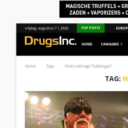
vrijdag, augustus 7 | 2026
TOP POSTS
EUROPE
HOME
CANNABIS
Home
Tags
Posts met tags "hulkhogan"
TAG:
H