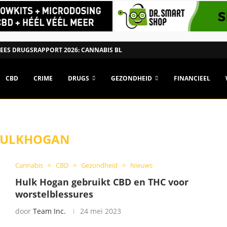
ES DRUGSRAPPORT 2026: CANNABIS BLIJFT POPULAIRSTE DRUG, MAAR...
CBD
CRIME
DRUGS
GEZONDHEID
FINANCIEEL
ULKHOGAN
Cannabis
CBD
Gezondheid
Nieuws
Hulk Hogan gebruikt CBD en THC voor
worstelblessures
door
Team Inc.
24 mei 2023