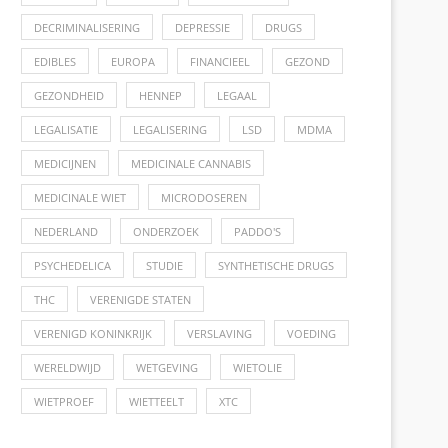
DECRIMINALISERING
DEPRESSIE
DRUGS
EDIBLES
EUROPA
FINANCIEEL
GEZOND
GEZONDHEID
HENNEP
LEGAAL
LEGALISATIE
LEGALISERING
LSD
MDMA
MEDICIJNEN
MEDICINALE CANNABIS
MEDICINALE WIET
MICRODOSEREN
NEDERLAND
ONDERZOEK
PADDO'S
PSYCHEDELICA
STUDIE
SYNTHETISCHE DRUGS
THC
VERENIGDE STATEN
VERENIGD KONINKRIJK
VERSLAVING
VOEDING
WERELDWIJD
WETGEVING
WIETOLIE
WIETPROEF
WIETTEELT
XTC