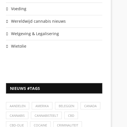
Voeding
Wereldwijd cannabis nieuws
Wetgeving & Legalisering
Wietolie
NIEUWS #TAGS
AANDELEN
AMERIKA
BELEGGEN
CANADA
CANNABIS
CANNABISTEELT
CBD
CBD-OLIE
COCAINE
CRIMINALITEIT