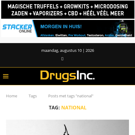
maandag, augustus 10 | 2026
Home
Tags
Posts met tags "national"
TAG:
NATIONAL