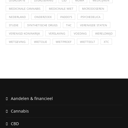
LEGALISATIE
LEGALISERING
LSD
MDMA
MEDICIJNEN
MEDICINALE CANNABIS
MEDICINALE WIET
MICRODOSEREN
NEDERLAND
ONDERZOEK
PADDO'S
PSYCHEDELICA
STUDIE
SYNTHETISCHE DRUGS
THC
VERENIGDE STATEN
VERENIGD KONINKRIJK
VERSLAVING
VOEDING
WERELDWIJD
WETGEVING
WIETOLIE
WIETPROEF
WIETTEELT
XTC
Aandelen & financieel
Cannabis
CBD