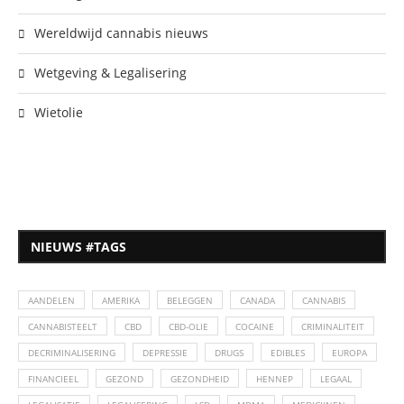
Wereldwijd cannabis nieuws
Wetgeving & Legalisering
Wietolie
NIEUWS #TAGS
AANDELEN
AMERIKA
BELEGGEN
CANADA
CANNABIS
CANNABISTEELT
CBD
CBD-OLIE
COCAINE
CRIMINALITEIT
DECRIMINALISERING
DEPRESSIE
DRUGS
EDIBLES
EUROPA
FINANCIEEL
GEZOND
GEZONDHEID
HENNEP
LEGAAL