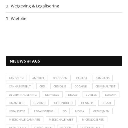
Wetgeving & Legalisering
Wietolie
NIEUWS #TAGS
AANDELEN
AMERIKA
BELEGGEN
CANADA
CANNABIS
CANNABISTEELT
CBD
CBD-OLIE
COCAINE
CRIMINALITEIT
DECRIMINALISERING
DEPRESSIE
DRUGS
EDIBLES
EUROPA
FINANCIEEL
GEZOND
GEZONDHEID
HENNEP
LEGAAL
LEGALISATIE
LEGALISERING
LSD
MDMA
MEDICIJNEN
MEDICINALE CANNABIS
MEDICINALE WIET
MICRODOSEREN
NEDERLAND
ONDERZOEK
PADDO'S
PSYCHEDELICA