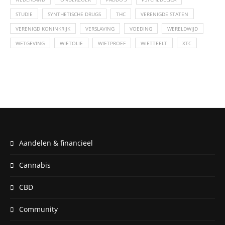
STUDIE
SYNTHETISCHE DRUGS
THC
VERENIGDE STATEN
VERENIGD KONINKRIJK
VERSLAVING
VOEDING
WERELDWIJD
WETGEVING
WIETOLIE
WIETPROEF
WIETTEELT
XTC
Aandelen & financieel
Cannabis
CBD
Community