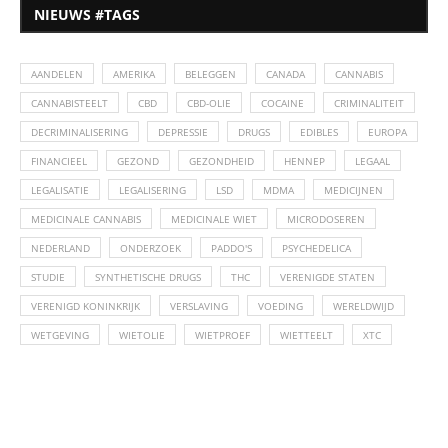
NIEUWS #TAGS
AANDELEN
AMERIKA
BELEGGEN
CANADA
CANNABIS
CANNABISTEELT
CBD
CBD-OLIE
COCAINE
CRIMINALITEIT
DECRIMINALISERING
DEPRESSIE
DRUGS
EDIBLES
EUROPA
FINANCIEEL
GEZOND
GEZONDHEID
HENNEP
LEGAAL
LEGALISATIE
LEGALISERING
LSD
MDMA
MEDICIJNEN
MEDICINALE CANNABIS
MEDICINALE WIET
MICRODOSEREN
NEDERLAND
ONDERZOEK
PADDO'S
PSYCHEDELICA
STUDIE
SYNTHETISCHE DRUGS
THC
VERENIGDE STATEN
VERENIGD KONINKRIJK
VERSLAVING
VOEDING
WERELDWIJD
WETGEVING
WIETOLIE
WIETPROEF
WIETTEELT
XTC