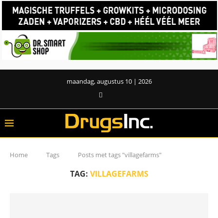
maandag, augustus 10 | 2026
Home
Tags
Posts met tags "villagefarms"
TAG:
VILLAGEFARMS