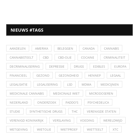
NIEUWS #TAGS
AANDELEN
AMERIKA
BELEGGEN
CANADA
CANNABIS
CANNABISTEELT
CBD
CBD-OLIE
COCAINE
CRIMINALITEIT
DECRIMINALISERING
DEPRESSIE
DRUGS
EDIBLES
EUROPA
FINANCIEEL
GEZOND
GEZONDHEID
HENNEP
LEGAAL
LEGALISATIE
LEGALISERING
LSD
MDMA
MEDICIJNEN
MEDICINALE CANNABIS
MEDICINALE WIET
MICRODOSEREN
NEDERLAND
ONDERZOEK
PADDO'S
PSYCHEDELICA
STUDIE
SYNTHETISCHE DRUGS
THC
VERENIGDE STATEN
VERENIGD KONINKRIJK
VERSLAVING
VOEDING
WERELDWIJD
WETGEVING
WIETOLIE
WIETPROEF
WIETTEELT
XTC