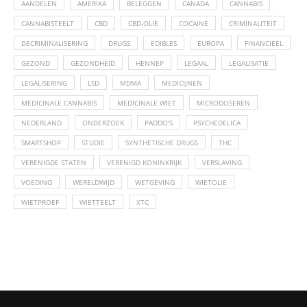
AANDELEN
AMERIKA
BELEGGEN
CANADA
CANNABIS
CANNABISTEELT
CBD
CBD-OLIE
COCAINE
CRIMINALITEIT
DECRIMINALISERING
DRUGS
EDIBLES
EUROPA
FINANCIEEL
GEZOND
GEZONDHEID
HENNEP
LEGAAL
LEGALISATIE
LEGALISERING
LSD
MDMA
MEDICIJNEN
MEDICINALE CANNABIS
MEDICINALE WIET
MICRODOSEREN
NEDERLAND
ONDERZOEK
PADDO'S
PSYCHEDELICA
SMARTSHOP
STUDIE
SYNTHETISCHE DRUGS
THC
VERENIGDE STATEN
VERENIGD KONINKRIJK
VERSLAVING
VOEDING
WERELDWIJD
WETGEVING
WIETOLIE
WIETPROEF
WIETTEELT
XTC