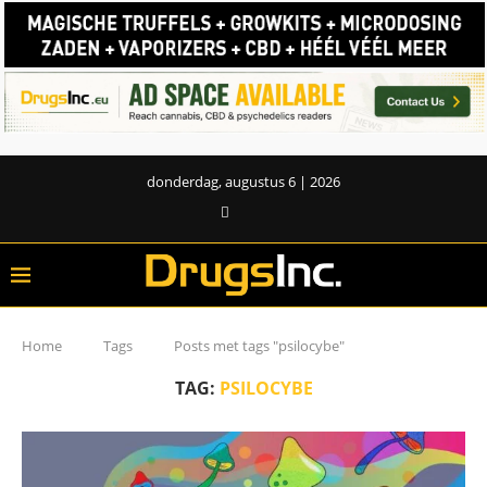
donderdag, augustus 6 | 2026
Home
Tags
Posts met tags "psilocybe"
TAG:
PSILOCYBE