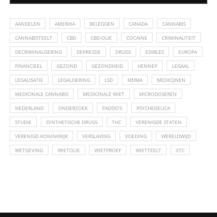
AANDELEN
AMERIKA
BELEGGEN
CANADA
CANNABIS
CANNABISTEELT
CBD
CBD-OLIE
COCAINE
CRIMINALITEIT
DECRIMINALISERING
DEPRESSIE
DRUGS
EDIBLES
EUROPA
FINANCIEEL
GEZOND
GEZONDHEID
HENNEP
LEGAAL
LEGALISATIE
LEGALISERING
LSD
MDMA
MEDICIJNEN
MEDICINALE CANNABIS
MEDICINALE WIET
MICRODOSEREN
NEDERLAND
ONDERZOEK
PADDO'S
PSYCHEDELICA
STUDIE
SYNTHETISCHE DRUGS
THC
VERENIGDE STATEN
VERENIGD KONINKRIJK
VERSLAVING
VOEDING
WERELDWIJD
WETGEVING
WIETOLIE
WIETPROEF
WIETTEELT
XTC