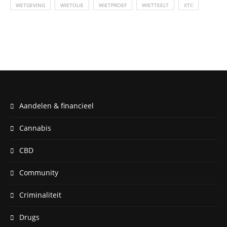
WETGEVING
WIETOLIE
WIETPROEF
WIETTEELT
XTC
Aandelen & financieel
Cannabis
CBD
Community
Criminaliteit
Drugs