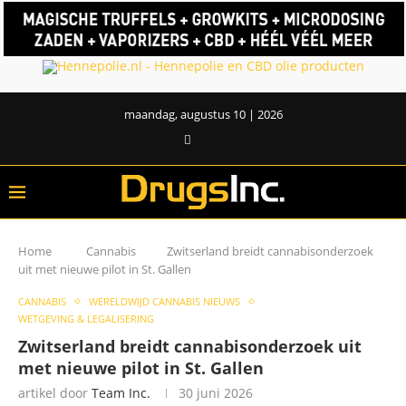
maandag, augustus 10 | 2026
Home
Cannabis
Zwitserland breidt cannabisonderzoek
uit met nieuwe pilot in St. Gallen
CANNABIS
WERELDWIJD CANNABIS NIEUWS
WETGEVING & LEGALISERING
Zwitserland breidt cannabisonderzoek uit
met nieuwe pilot in St. Gallen
artikel door
Team Inc.
30 juni 2026