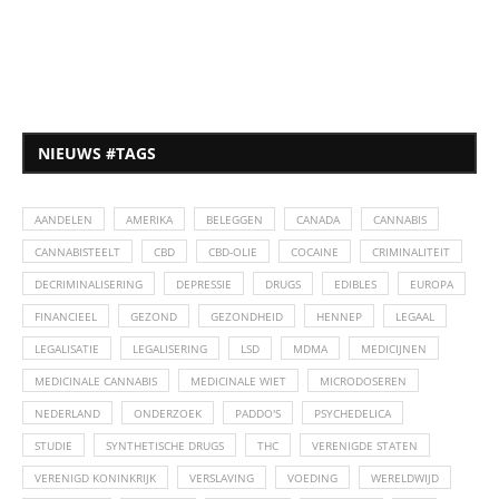
NIEUWS #TAGS
AANDELEN
AMERIKA
BELEGGEN
CANADA
CANNABIS
CANNABISTEELT
CBD
CBD-OLIE
COCAINE
CRIMINALITEIT
DECRIMINALISERING
DEPRESSIE
DRUGS
EDIBLES
EUROPA
FINANCIEEL
GEZOND
GEZONDHEID
HENNEP
LEGAAL
LEGALISATIE
LEGALISERING
LSD
MDMA
MEDICIJNEN
MEDICINALE CANNABIS
MEDICINALE WIET
MICRODOSEREN
NEDERLAND
ONDERZOEK
PADDO'S
PSYCHEDELICA
STUDIE
SYNTHETISCHE DRUGS
THC
VERENIGDE STATEN
VERENIGD KONINKRIJK
VERSLAVING
VOEDING
WERELDWIJD