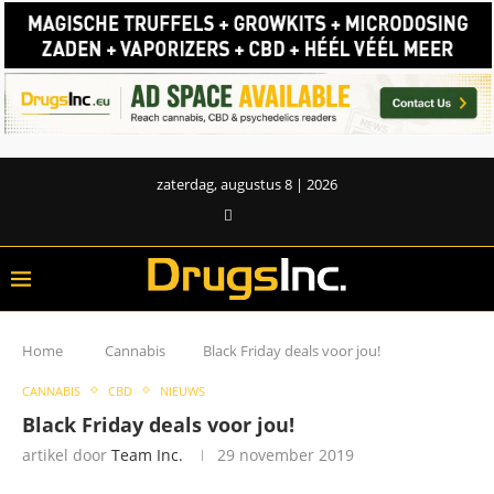
zaterdag, augustus 8 | 2026
Home
Cannabis
Black Friday deals voor jou!
CANNABIS
CBD
NIEUWS
Black Friday deals voor jou!
artikel door
Team Inc.
29 november 2019