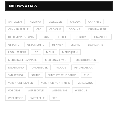
NIEUWS #TAGS
AANDELEN
AMERIKA
BELEGGEN
CANADA
CANNABIS
CANNABISTEELT
CBD
CBD-OLIE
COCAINE
CRIMINALITEIT
DECRIMINALISERING
DRUGS
EDIBLES
EUROPA
FINANCIEEL
GEZOND
GEZONDHEID
HENNEP
LEGAAL
LEGALISATIE
LEGALISERING
LSD
MDMA
MEDICIJNEN
MEDICINALE CANNABIS
MEDICINALE WIET
MICRODOSEREN
NEDERLAND
ONDERZOEK
PADDO'S
PSYCHEDELICA
SMARTSHOP
STUDIE
SYNTHETISCHE DRUGS
THC
VERENIGDE STATEN
VERENIGD KONINKRIJK
VERSLAVING
VOEDING
WERELDWIJD
WETGEVING
WIETOLIE
WIETPROEF
WIETTEELT
XTC