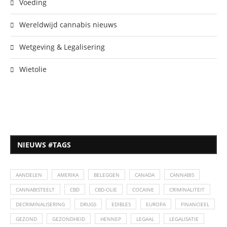
Voeding
Wereldwijd cannabis nieuws
Wetgeving & Legalisering
Wietolie
NIEUWS #TAGS
AANDELEN
AMERIKA
BELEGGEN
CANADA
CANNABIS
CANNABISTEELT
CBD
CBD-OLIE
COCAINE
CRIMINALITEIT
DECRIMINALISERING
DRUGS
EDIBLES
EUROPA
FINANCIEEL
GEZOND
GEZONDHEID
HENNEP
LEGAAL
LEGALISATIE