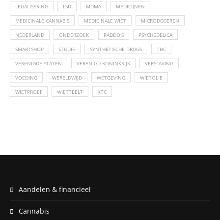
LEGALISERING
LSD
MDMA
MEDICIJNEN
MEDICINALE CANNABIS
MEDICINALE WIET
MICRODOSEREN
NEDERLAND
ONDERZOEK
PADDO'S
PSYCHEDELICA
SMARTSHOP
STUDIE
SYNTHETISCHE DRUGS
THC
VERENIGDE STATEN
VERENIGD KONINKRIJK
VERSLAVING
VOEDING
WERELDWIJD
WETGEVING
WIETOLIE
WIETPROEF
WIETTEELT
XTC
Aandelen & financieel
Cannabis