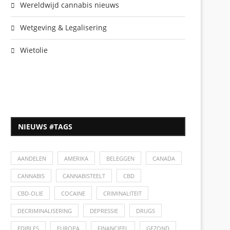
Wereldwijd cannabis nieuws
Wetgeving & Legalisering
Wietolie
NIEUWS #TAGS
AANDELEN
AMERIKA
BELEGGEN
CANADA
CANNABIS
CANNABISTEELT
CBD
CBD-OLIE
COCAINE
CRIMINALITEIT
DECRIMINALISERING
DEPRESSIE
DRUGS
EDIBLES
EUROPA
FINANCIEEL
GEZOND