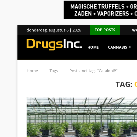
donderdag, augustus 6 | 2026
TOP POSTS
WA
HOME
CANNABIS
Home
Tags
Posts met tags "Catalonië"
TAG: