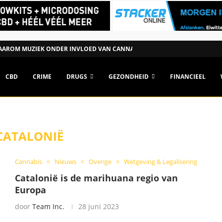
AROM MUZIEK ONDER INVLOED VAN CANNABIS ANDERS KAN...
CBD
CRIME
DRUGS
GEZONDHEID
FINANCIEEL
CATALONIË
Cannabis
Nieuws
Overige
Wetgeving & Legalisering
Catalonië is de marihuana regio van
Europa
door
Team Inc.
28 juni 2023