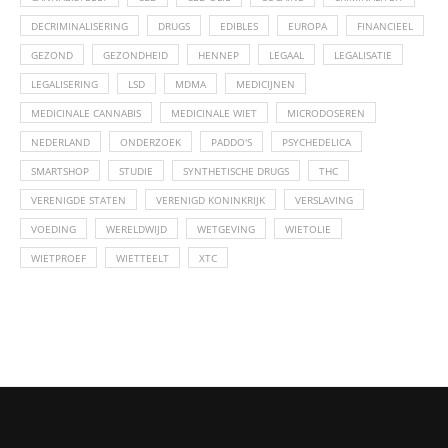
DECRIMINALISERING
DRUGS
EDIBLES
EUROPA
FINANCIEEL
GEZOND
GEZONDHEID
HENNEP
LEGAAL
LEGALISATIE
LEGALISERING
LSD
MDMA
MEDICIJNEN
MEDICINALE CANNABIS
MEDICINALE WIET
MICRODOSEREN
NEDERLAND
ONDERZOEK
PADDO'S
PSYCHEDELICA
SMARTSHOP
STUDIE
SYNTHETISCHE DRUGS
THC
VERENIGDE STATEN
VERENIGD KONINKRIJK
VERSLAVING
VOEDING
WERELDWIJD
WETGEVING
WIETOLIE
WIETPROEF
WIETTEELT
XTC