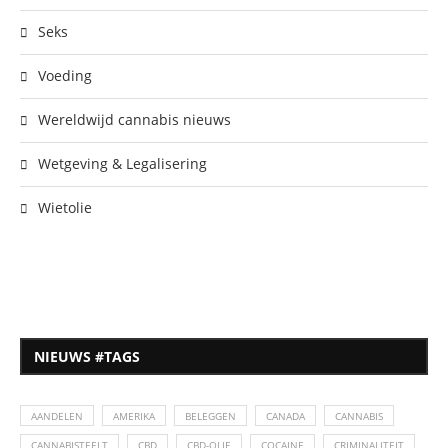
Seks
Voeding
Wereldwijd cannabis nieuws
Wetgeving & Legalisering
Wietolie
NIEUWS #TAGS
AANDELEN
AMERIKA
BELEGGEN
CANADA
CANNABIS
CANNABISTEELT
CBD
CBD-OLIE
COCAINE
CRIMINALITEIT