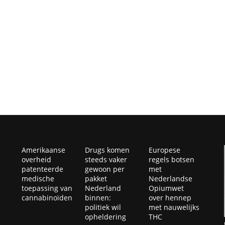
Amerikaanse
Drugs komen
Europese
overheid
steeds vaker
regels botsen
patenteerde
gewoon per
met
medische
pakket
Nederlandse
toepassing van
Nederland
Opiumwet
cannabinoïden
binnen:
over hennep
politiek wil
met nauwelijks
opheldering
THC