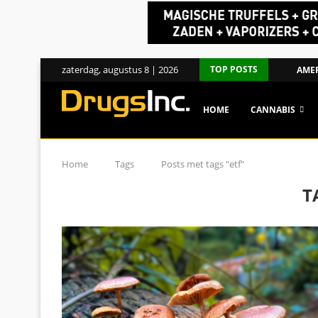
zaterdag, augustus 8 | 2026
TOP POSTS
AMER
HOME
CANNABIS
Home
Tags
Posts met tags "etf"
T