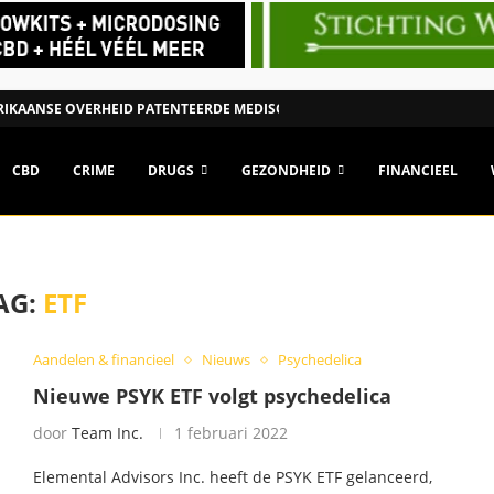
IKAANSE OVERHEID PATENTEERDE MEDISCHE TOEPASSING VAN CANNABI
CBD
CRIME
DRUGS
GEZONDHEID
FINANCIEEL
AG:
ETF
Aandelen & financieel
Nieuws
Psychedelica
Nieuwe PSYK ETF volgt psychedelica
door
Team Inc.
1 februari 2022
Elemental Advisors Inc. heeft de PSYK ETF gelanceerd,