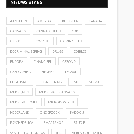
NIEUWS #TAGS
AANDELEN
AMERIKA
BELEGGEN
CANADA
CANNABIS
CANNABISTEELT
CBD
CBD-OLIE
COCAINE
CRIMINALITEIT
DECRIMINALISERING
DRUGS
EDIBLES
EUROPA
FINANCIEEL
GEZOND
GEZONDHEID
HENNEP
LEGAAL
LEGALISATIE
LEGALISERING
LSD
MDMA
MEDICIJNEN
MEDICINALE CANNABIS
MEDICINALE WIET
MICRODOSEREN
NEDERLAND
ONDERZOEK
PADDO'S
PSYCHEDELICA
SMARTSHOP
STUDIE
SYNTHETISCHE DRUGS
THC
VERENIGDE STATEN