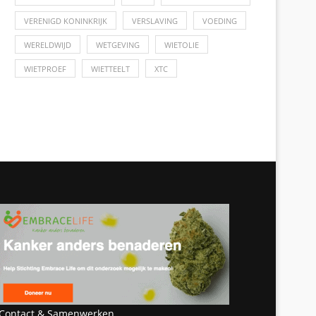
VERENIGD KONINKRIJK
VERSLAVING
VOEDING
WERELDWIJD
WETGEVING
WIETOLIE
WIETPROEF
WIETTEELT
XTC
Contact & Samenwerken