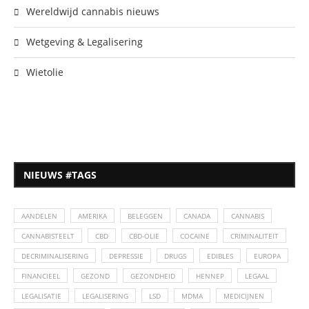
Wereldwijd cannabis nieuws
Wetgeving & Legalisering
Wietolie
NIEUWS #TAGS
AANDELEN
AMERIKA
BELEGGEN
CANADA
CANNABIS
CANNABISTEELT
CBD
CBD-OLIE
COCAINE
CRIMINALITEIT
DECRIMINALISERING
DEPRESSIE
DRUGS
EDIBLES
EUROPA
FINANCIEEL
GEZOND
GEZONDHEID
HENNEP
LEGAAL
LEGALISATIE
LEGALISERING
LSD
MDMA
MEDICIJNEN