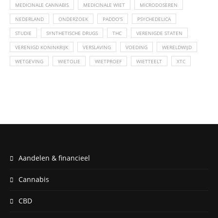
MEDICINALE CANNABIS
MEDICINALE WIET
MICRODOSEREN
NEDERLAND
ONDERZOEK
PADDO'S
PSYCHEDELICA
STUDIE
SYNTHETISCHE DRUGS
THC
VERENIGDE STATEN
VERENIGD KONINKRIJK
VERSLAVING
VOEDING
WERELDWIJD
WETGEVING
WIETOLIE
WIETPROEF
WIETTEELT
XTC
Aandelen & financieel
Cannabis
CBD