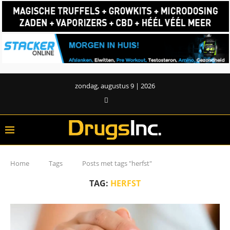
zondag, augustus 9 | 2026
Home
Tags
Posts met tags "herfst"
TAG:
HERFST