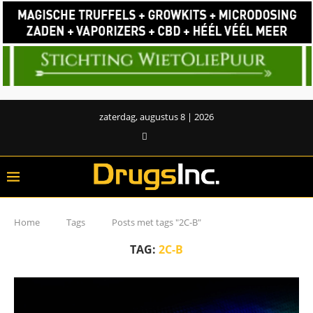
zaterdag, augustus 8 | 2026
Home
Tags
Posts met tags "2C-B"
TAG:
2C-B