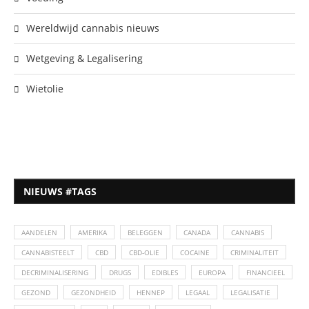
Wereldwijd cannabis nieuws
Wetgeving & Legalisering
Wietolie
NIEUWS #TAGS
AANDELEN
AMERIKA
BELEGGEN
CANADA
CANNABIS
CANNABISTEELT
CBD
CBD-OLIE
COCAINE
CRIMINALITEIT
DECRIMINALISERING
DRUGS
EDIBLES
EUROPA
FINANCIEEL
GEZOND
GEZONDHEID
HENNEP
LEGAAL
LEGALISATIE