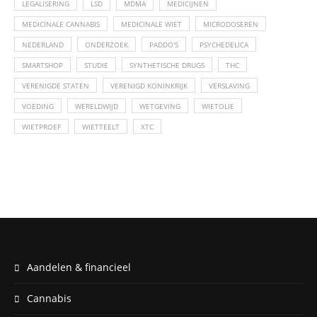
LEGALISERING
LSD
MDMA
MEDICIJNEN
MEDICINALE CANNABIS
MEDICINALE WIET
MICRODOSEREN
NEDERLAND
ONDERZOEK
PADDO'S
PSYCHEDELICA
SMARTSHOP
STUDIE
SYNTHETISCHE DRUGS
THC
VERENIGDE STATEN
VERENIGD KONINKRIJK
VERSLAVING
VOEDING
WERELDWIJD
WETGEVING
WIETOLIE
WIETPROEF
WIETTEELT
XTC
Aandelen & financieel
Cannabis