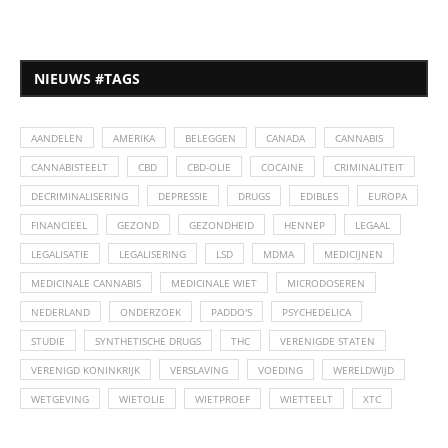
NIEUWS #TAGS
AANDELEN
AMERIKA
BELEGGEN
CANADA
CANNABIS
CANNABISTEELT
CBD
CBD-OLIE
COCAINE
CRIMINALITEIT
DECRIMINALISERING
DEPRESSIE
DRUGS
EDIBLES
EUROPA
FINANCIEEL
GEZOND
GEZONDHEID
HENNEP
LEGAAL
LEGALISATIE
LEGALISERING
LSD
MDMA
MEDICIJNEN
MEDICINALE CANNABIS
MEDICINALE WIET
MICRODOSEREN
NEDERLAND
ONDERZOEK
PADDO'S
PSYCHEDELICA
STUDIE
SYNTHETISCHE DRUGS
THC
VERENIGDE STATEN
VERENIGD KONINKRIJK
VERSLAVING
VOEDING
WERELDWIJD
WETGEVING
WIETOLIE
WIETPROEF
WIETTEELT
XTC