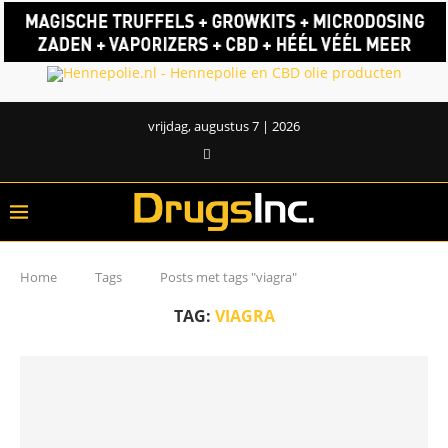
vrijdag, augustus 7 | 2026
Home
Tags
Posts met tags "viagra"
TAG:
VIAGRA