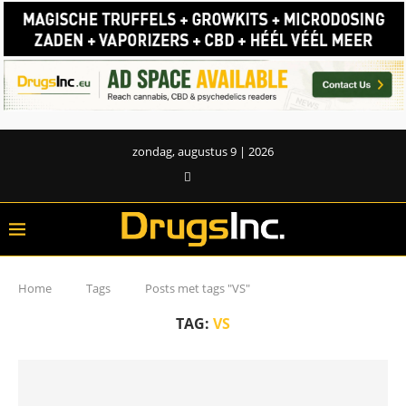
zondag, augustus 9 | 2026
Home
Tags
Posts met tags "VS"
TAG:
VS