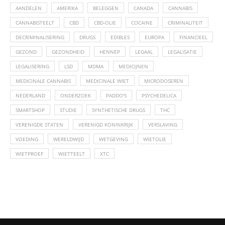
AANDELEN
AMERIKA
BELEGGEN
CANADA
CANNABIS
CANNABISTEELT
CBD
CBD-OLIE
COCAINE
CRIMINALITEIT
DECRIMINALISERING
DRUGS
EDIBLES
EUROPA
FINANCIEEL
GEZOND
GEZONDHEID
HENNEP
LEGAAL
LEGALISATIE
LEGALISERING
LSD
MDMA
MEDICIJNEN
MEDICINALE CANNABIS
MEDICINALE WIET
MICRODOSEREN
NEDERLAND
ONDERZOEK
PADDO'S
PSYCHEDELICA
SMARTSHOP
STUDIE
SYNTHETISCHE DRUGS
THC
VERENIGDE STATEN
VERENIGD KONINKRIJK
VERSLAVING
VOEDING
WERELDWIJD
WETGEVING
WIETOLIE
WIETPROEF
WIETTEELT
XTC