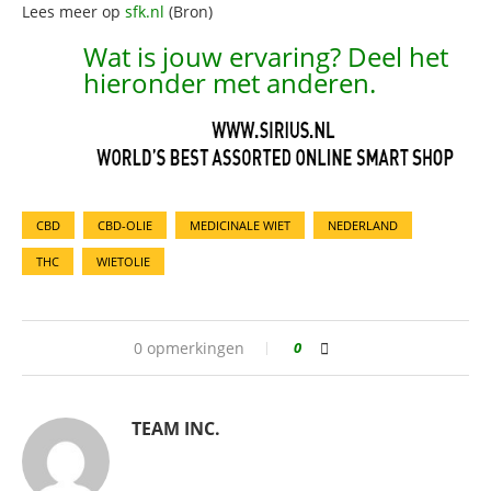
Lees meer op
sfk.nl
(Bron)
Wat is jouw ervaring? Deel het
hieronder met anderen.
CBD
CBD-OLIE
MEDICINALE WIET
NEDERLAND
THC
WIETOLIE
0 opmerkingen
0
TEAM INC.