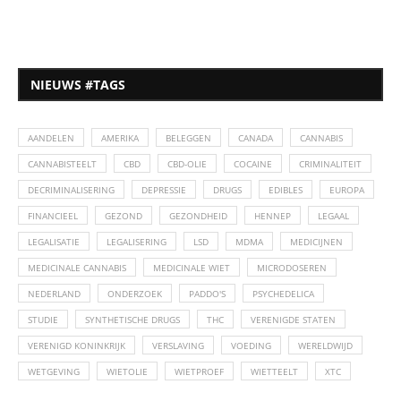
NIEUWS #TAGS
AANDELEN
AMERIKA
BELEGGEN
CANADA
CANNABIS
CANNABISTEELT
CBD
CBD-OLIE
COCAINE
CRIMINALITEIT
DECRIMINALISERING
DEPRESSIE
DRUGS
EDIBLES
EUROPA
FINANCIEEL
GEZOND
GEZONDHEID
HENNEP
LEGAAL
LEGALISATIE
LEGALISERING
LSD
MDMA
MEDICIJNEN
MEDICINALE CANNABIS
MEDICINALE WIET
MICRODOSEREN
NEDERLAND
ONDERZOEK
PADDO'S
PSYCHEDELICA
STUDIE
SYNTHETISCHE DRUGS
THC
VERENIGDE STATEN
VERENIGD KONINKRIJK
VERSLAVING
VOEDING
WERELDWIJD
WETGEVING
WIETOLIE
WIETPROEF
WIETTEELT
XTC