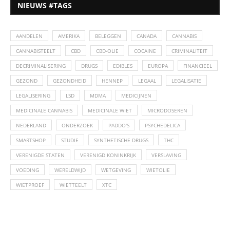
NIEUWS #TAGS
AANDELEN
AMERIKA
BELEGGEN
CANADA
CANNABIS
CANNABISTEELT
CBD
CBD-OLIE
COCAINE
CRIMINALITEIT
DECRIMINALISERING
DRUGS
EDIBLES
EUROPA
FINANCIEEL
GEZOND
GEZONDHEID
HENNEP
LEGAAL
LEGALISATIE
LEGALISERING
LSD
MDMA
MEDICIJNEN
MEDICINALE CANNABIS
MEDICINALE WIET
MICRODOSEREN
NEDERLAND
ONDERZOEK
PADDO'S
PSYCHEDELICA
SMARTSHOP
STUDIE
SYNTHETISCHE DRUGS
THC
VERENIGDE STATEN
VERENIGD KONINKRIJK
VERSLAVING
VOEDING
WERELDWIJD
WETGEVING
WIETOLIE
WIETPROEF
WIETTEELT
XTC