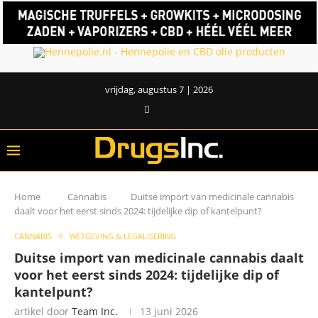
vrijdag, augustus 7 | 2026
Home
Cannabis
Duitse import van medicinale cannabis
daalt voor het eerst sinds 2024: tijdelijke dip of kantelpunt?
CANNABIS
WETGEVING & LEGALISERING
Duitse import van medicinale cannabis daalt
voor het eerst sinds 2024: tijdelijke dip of
kantelpunt?
artikel door
Team Inc.
13 juni 2026