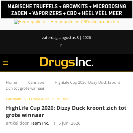
zaterdag, augustus 8 | 2026
Home
Cannabis
HighLife Cup 2026: Dizzy Duck kroont
zich tot grote winnaar
CANNABIS
COMMUNITY
NIEUWS
HighLife Cup 2026: Dizzy Duck kroont zich tot
grote winnaar
artikel door
Team Inc.
5 juni 2026