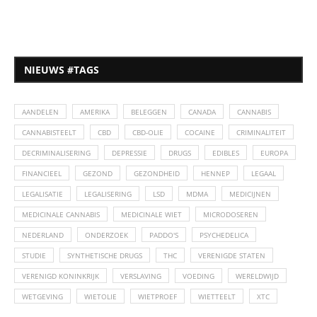
NIEUWS #TAGS
AANDELEN
AMERIKA
BELEGGEN
CANADA
CANNABIS
CANNABISTEELT
CBD
CBD-OLIE
COCAINE
CRIMINALITEIT
DECRIMINALISERING
DEPRESSIE
DRUGS
EDIBLES
EUROPA
FINANCIEEL
GEZOND
GEZONDHEID
HENNEP
LEGAAL
LEGALISATIE
LEGALISERING
LSD
MDMA
MEDICIJNEN
MEDICINALE CANNABIS
MEDICINALE WIET
MICRODOSEREN
NEDERLAND
ONDERZOEK
PADDO'S
PSYCHEDELICA
STUDIE
SYNTHETISCHE DRUGS
THC
VERENIGDE STATEN
VERENIGD KONINKRIJK
VERSLAVING
VOEDING
WERELDWIJD
WETGEVING
WIETOLIE
WIETPROEF
WIETTEELT
XTC