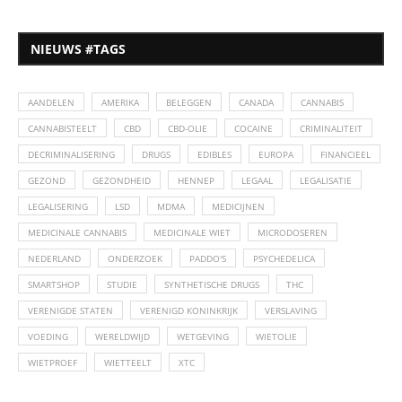
NIEUWS #TAGS
AANDELEN
AMERIKA
BELEGGEN
CANADA
CANNABIS
CANNABISTEELT
CBD
CBD-OLIE
COCAINE
CRIMINALITEIT
DECRIMINALISERING
DRUGS
EDIBLES
EUROPA
FINANCIEEL
GEZOND
GEZONDHEID
HENNEP
LEGAAL
LEGALISATIE
LEGALISERING
LSD
MDMA
MEDICIJNEN
MEDICINALE CANNABIS
MEDICINALE WIET
MICRODOSEREN
NEDERLAND
ONDERZOEK
PADDO'S
PSYCHEDELICA
SMARTSHOP
STUDIE
SYNTHETISCHE DRUGS
THC
VERENIGDE STATEN
VERENIGD KONINKRIJK
VERSLAVING
VOEDING
WERELDWIJD
WETGEVING
WIETOLIE
WIETPROEF
WIETTEELT
XTC