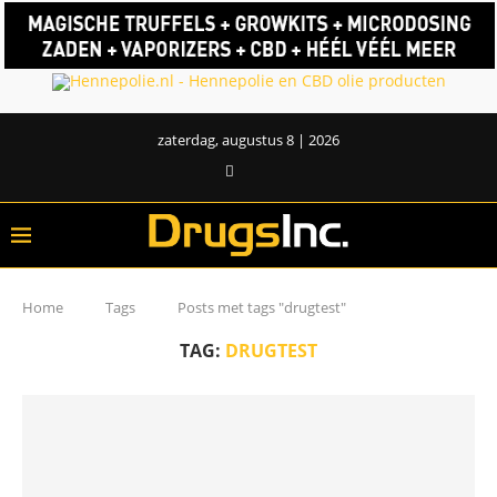
zaterdag, augustus 8 | 2026
Home
Tags
Posts met tags "drugtest"
TAG:
DRUGTEST