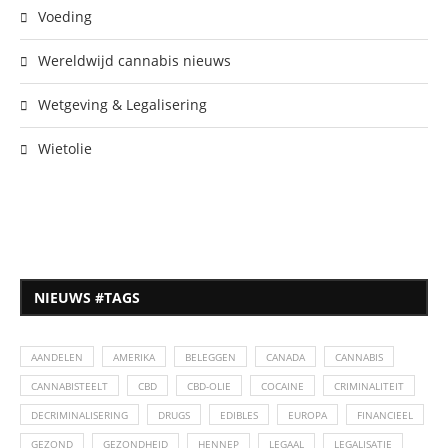
Voeding
Wereldwijd cannabis nieuws
Wetgeving & Legalisering
Wietolie
NIEUWS #TAGS
AANDELEN
AMERIKA
BELEGGEN
CANADA
CANNABIS
CANNABISTEELT
CBD
CBD-OLIE
COCAINE
CRIMINALITEIT
DECRIMINALISERING
DRUGS
EDIBLES
EUROPA
FINANCIEEL
GEZOND
GEZONDHEID
HENNEP
LEGAAL
LEGALISATIE