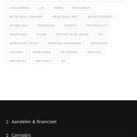
LEGALISERING
LSD
MDMA
MEDICIJNEN
MEDICINALE CANNABIS
MEDICINALE WIET
MICRODOSEREN
NEDERLAND
ONDERZOEK
PADDO'S
PSYCHEDELICA
SMARTSHOP
STUDIE
SYNTHETISCHE DRUGS
THC
VERENIGDE STATEN
VERENIGD KONINKRIJK
VERSLAVING
VOEDING
WERELDWIJD
WETGEVING
WIETOLIE
WIETPROEF
WIETTEELT
XTC
Aandelen & financieel
Cannabis