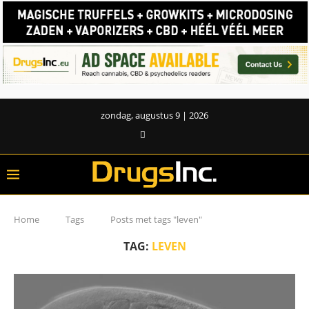
zondag, augustus 9 | 2026
Home
Tags
Posts met tags "leven"
TAG:
LEVEN