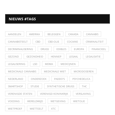
NIEUWS #TAGS
AANDELEN
AMERIKA
BELEGGEN
CANADA
CANNABIS
CANNABISTEELT
CBD
CBD-OLIE
COCAINE
CRIMINALITEIT
DECRIMINALISERING
DRUGS
EDIBLES
EUROPA
FINANCIEEL
GEZOND
GEZONDHEID
HENNEP
LEGAAL
LEGALISATIE
LEGALISERING
LSD
MDMA
MEDICIJNEN
MEDICINALE CANNABIS
MEDICINALE WIET
MICRODOSEREN
NEDERLAND
ONDERZOEK
PADDO'S
PSYCHEDELICA
SMARTSHOP
STUDIE
SYNTHETISCHE DRUGS
THC
VERENIGDE STATEN
VERENIGD KONINKRIJK
VERSLAVING
VOEDING
WERELDWIJD
WETGEVING
WIETOLIE
WIETPROEF
WIETTEELT
XTC