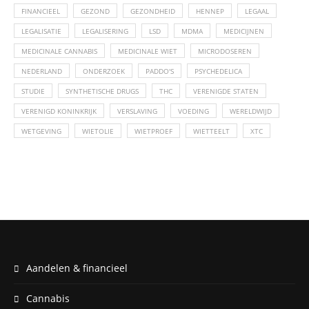
FINANCIEEL
GEZOND
GEZONDHEID
HENNEP
LEGAAL
LEGALISATIE
LEGALISERING
LSD
MDMA
MEDICIJNEN
MEDICINALE CANNABIS
MEDICINALE WIET
MICRODOSEREN
NEDERLAND
ONDERZOEK
PADDO'S
PSYCHEDELICA
STUDIE
SYNTHETISCHE DRUGS
THC
VERENIGDE STATEN
VERENIGD KONINKRIJK
VERSLAVING
VOEDING
WERELDWIJD
WETGEVING
WIETOLIE
WIETPROEF
WIETTEELT
XTC
Aandelen & financieel
Cannabis