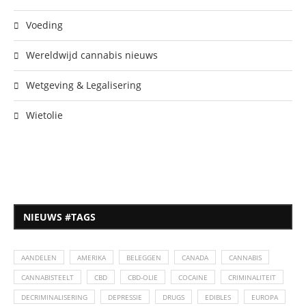
Voeding
Wereldwijd cannabis nieuws
Wetgeving & Legalisering
Wietolie
NIEUWS #TAGS
AANDELEN
AMERIKA
BELEGGEN
CANADA
CANNABIS
CANNABISTEELT
CBD
CBD-OLIE
COCAINE
CRIMINALITEIT
DECRIMINALISERING
DEPRESSIE
DRUGS
EDIBLES
EUROPA