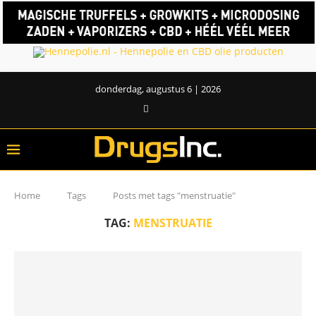
donderdag, augustus 6 | 2026
Home
Tags
Posts met tags "menstruatie"
TAG:
MENSTRUATIE