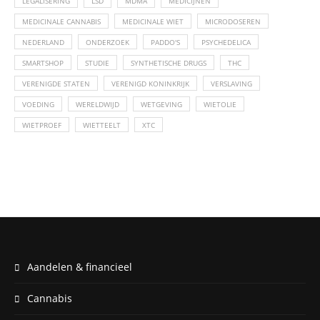
LEGALISERING
LSD
MDMA
MEDICIJNEN
MEDICINALE CANNABIS
MEDICINALE WIET
MICRODOSEREN
NEDERLAND
ONDERZOEK
PADDO'S
PSYCHEDELICA
SMARTSHOP
STUDIE
SYNTHETISCHE DRUGS
THC
VERENIGDE STATEN
VERENIGD KONINKRIJK
VERSLAVING
VOEDING
WERELDWIJD
WETGEVING
WIETOLIE
WIETPROEF
WIETTEELT
XTC
Aandelen & financieel
Cannabis