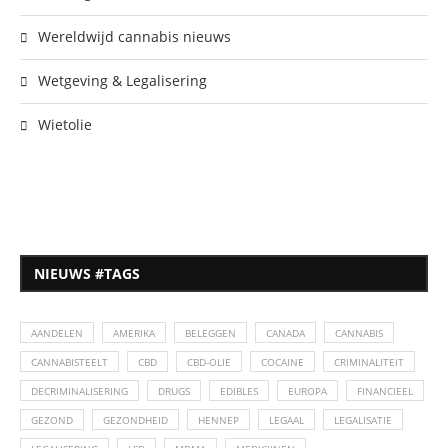
Wereldwijd cannabis nieuws
Wetgeving & Legalisering
Wietolie
NIEUWS #TAGS
AANDELEN
AMERIKA
BELEGGEN
CANADA
CANNABIS
CANNABISTEELT
CBD
CBD-OLIE
COCAINE
CRIMINALITEIT
DECRIMINALISERING
DRUGS
EDIBLES
EUROPA
FINANCIEEL
GEZOND
GEZONDHEID
HENNEP
LEGAAL
LEGALISATIE