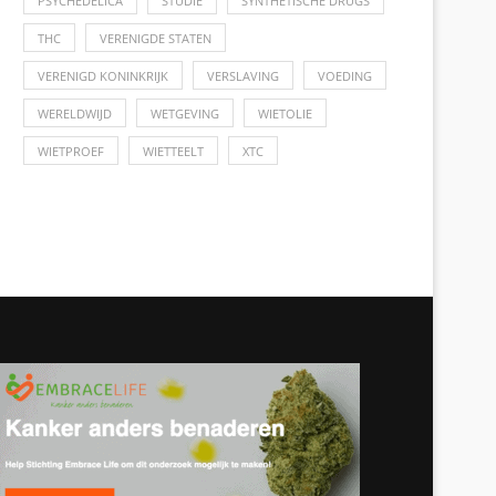
PSYCHEDELICA
STUDIE
SYNTHETISCHE DRUGS
THC
VERENIGDE STATEN
VERENIGD KONINKRIJK
VERSLAVING
VOEDING
WERELDWIJD
WETGEVING
WIETOLIE
WIETPROEF
WIETTEELT
XTC