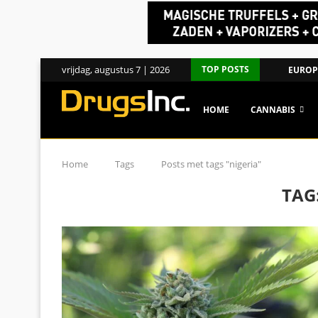
vrijdag, augustus 7 | 2026
TOP POSTS
EUROPE
HOME
CANNABIS
Home
Tags
Posts met tags "nigeria"
TAG