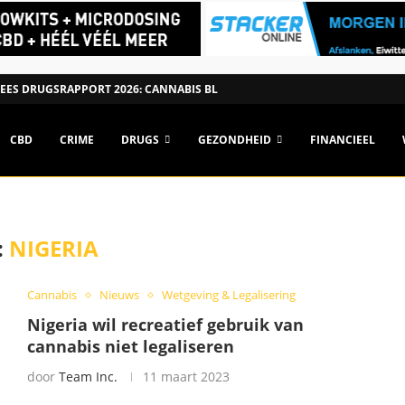
ES DRUGSRAPPORT 2026: CANNABIS BLIJFT POPULAIRSTE DRUG, MAAR...
CBD
CRIME
DRUGS
GEZONDHEID
FINANCIEEL
:
NIGERIA
Cannabis
Nieuws
Wetgeving & Legalisering
Nigeria wil recreatief gebruik van
cannabis niet legaliseren
door
Team Inc.
11 maart 2023