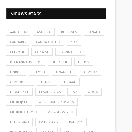
NIEUWS #TAGS
AANDELEN
AMERIKA
BELEGGEN
CANADA
CANNABIS
CANNABISTEELT
CBD
CBD-OLIE
COCAINE
CRIMINALITEIT
DECRIMINALISERING
DEPRESSIE
DRUGS
EDIBLES
EUROPA
FINANCIEEL
GEZOND
GEZONDHEID
HENNEP
LEGAAL
LEGALISATIE
LEGALISERING
LSD
MDMA
MEDICIJNEN
MEDICINALE CANNABIS
MEDICINALE WIET
MICRODOSEREN
NEDERLAND
ONDERZOEK
PADDO'S