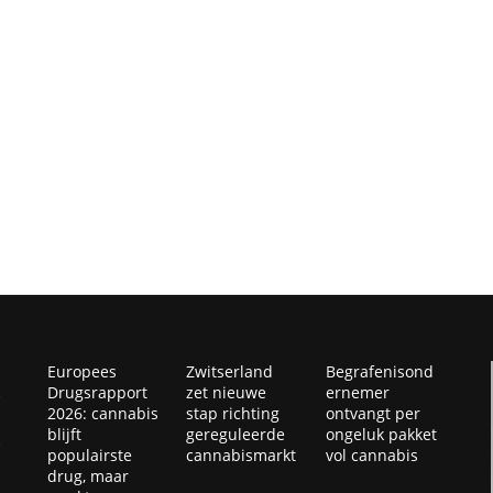
Europees
Zwitserland
Begrafenisond
Drugsrapport
zet nieuwe
ernemer
2026: cannabis
stap richting
ontvangt per
blijft
gereguleerde
ongeluk pakket
populairste
cannabismarkt
vol cannabis
drug, maar