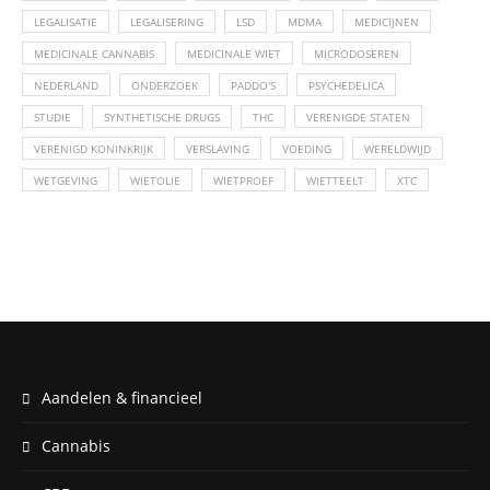
LEGALISATIE
LEGALISERING
LSD
MDMA
MEDICIJNEN
MEDICINALE CANNABIS
MEDICINALE WIET
MICRODOSEREN
NEDERLAND
ONDERZOEK
PADDO'S
PSYCHEDELICA
STUDIE
SYNTHETISCHE DRUGS
THC
VERENIGDE STATEN
VERENIGD KONINKRIJK
VERSLAVING
VOEDING
WERELDWIJD
WETGEVING
WIETOLIE
WIETPROEF
WIETTEELT
XTC
Aandelen & financieel
Cannabis