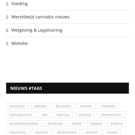
Voeding
Wereldwijd cannabis nieuws
Wetgeving & Legalisering
Wietolie
NIEUWS #TAGS
AANDELEN
AMERIKA
BELEGGEN
CANADA
CANNABIS
CANNABISTEELT
CBD
CBD-OLIE
COCAINE
CRIMINALITEIT
DECRIMINALISERING
DEPRESSIE
DRUGS
EDIBLES
EUROPA
FINANCIEEL
GEZOND
GEZONDHEID
HENNEP
LEGAAL