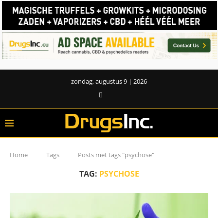
zondag, augustus 9 | 2026
Home
Tags
Posts met tags "psychose"
TAG:
PSYCHOSE