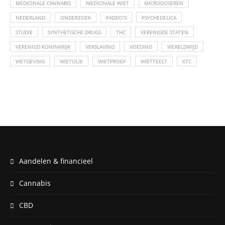
MEDICINALE CANNABIS
MEDICINALE WIET
MICRODOSEREN
NEDERLAND
ONDERZOEK
PADDO'S
PSYCHEDELICA
STUDIE
SYNTHETISCHE DRUGS
THC
VERENIGDE STATEN
VERENIGD KONINKRIJK
VERSLAVING
VOEDING
WERELDWIJD
WETGEVING
WIETOLIE
WIETPROEF
WIETTEELT
XTC
Aandelen & financieel
Cannabis
CBD