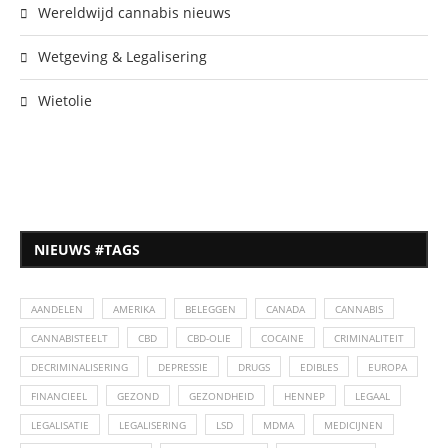
Wereldwijd cannabis nieuws
Wetgeving & Legalisering
Wietolie
NIEUWS #TAGS
AANDELEN
AMERIKA
BELEGGEN
CANADA
CANNABIS
CANNABISTEELT
CBD
CBD-OLIE
COCAINE
CRIMINALITEIT
DECRIMINALISERING
DEPRESSIE
DRUGS
EDIBLES
EUROPA
FINANCIEEL
GEZOND
GEZONDHEID
HENNEP
LEGAAL
LEGALISATIE
LEGALISERING
LSD
MDMA
MEDICIJNEN