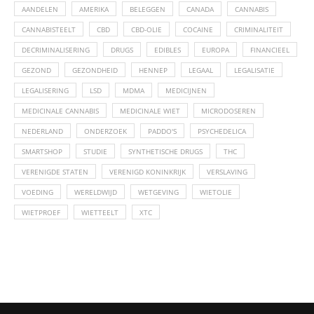
AANDELEN
AMERIKA
BELEGGEN
CANADA
CANNABIS
CANNABISTEELT
CBD
CBD-OLIE
COCAINE
CRIMINALITEIT
DECRIMINALISERING
DRUGS
EDIBLES
EUROPA
FINANCIEEL
GEZOND
GEZONDHEID
HENNEP
LEGAAL
LEGALISATIE
LEGALISERING
LSD
MDMA
MEDICIJNEN
MEDICINALE CANNABIS
MEDICINALE WIET
MICRODOSEREN
NEDERLAND
ONDERZOEK
PADDO'S
PSYCHEDELICA
SMARTSHOP
STUDIE
SYNTHETISCHE DRUGS
THC
VERENIGDE STATEN
VERENIGD KONINKRIJK
VERSLAVING
VOEDING
WERELDWIJD
WETGEVING
WIETOLIE
WIETPROEF
WIETTEELT
XTC