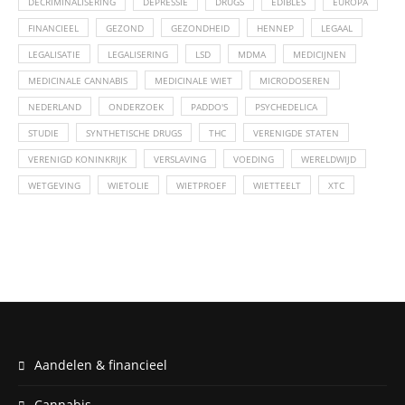
DECRIMINALISERING
DEPRESSIE
DRUGS
EDIBLES
EUROPA
FINANCIEEL
GEZOND
GEZONDHEID
HENNEP
LEGAAL
LEGALISATIE
LEGALISERING
LSD
MDMA
MEDICIJNEN
MEDICINALE CANNABIS
MEDICINALE WIET
MICRODOSEREN
NEDERLAND
ONDERZOEK
PADDO'S
PSYCHEDELICA
STUDIE
SYNTHETISCHE DRUGS
THC
VERENIGDE STATEN
VERENIGD KONINKRIJK
VERSLAVING
VOEDING
WERELDWIJD
WETGEVING
WIETOLIE
WIETPROEF
WIETTEELT
XTC
Aandelen & financieel
Cannabis