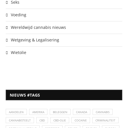
Seks
Voeding
Wereldwijd cannabis nieuws
Wetgeving & Legalisering
Wietolie
NIEUWS #TAGS
AANDELEN
AMERIKA
BELEGGEN
CANADA
CANNABIS
CANNABISTEELT
CBD
CBD-OLIE
COCAINE
CRIMINALITEIT