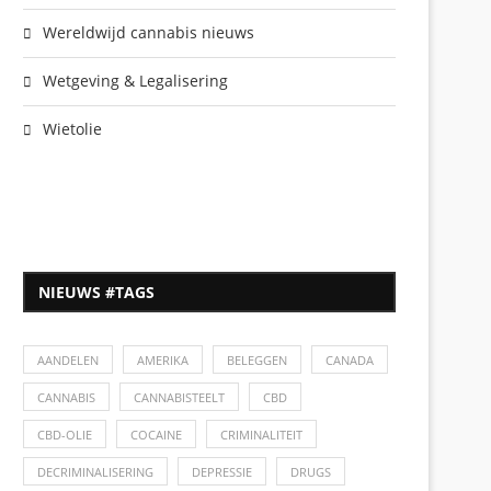
Wereldwijd cannabis nieuws
Wetgeving & Legalisering
Wietolie
NIEUWS #TAGS
AANDELEN
AMERIKA
BELEGGEN
CANADA
CANNABIS
CANNABISTEELT
CBD
CBD-OLIE
COCAINE
CRIMINALITEIT
DECRIMINALISERING
DEPRESSIE
DRUGS