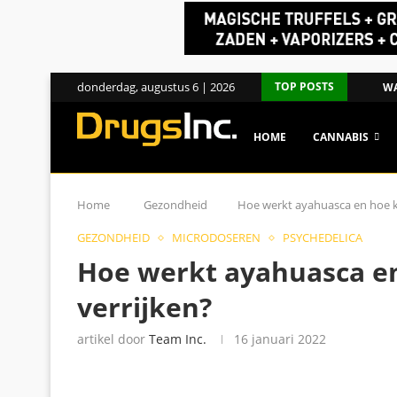
donderdag, augustus 6 | 2026
TOP POSTS
WA
HOME
CANNABIS
Home
Gezondheid
Hoe werkt ayahuasca en hoe ka
GEZONDHEID
MICRODOSEREN
PSYCHEDELICA
Hoe werkt ayahuasca en
verrijken?
artikel door
Team Inc.
16 januari 2022