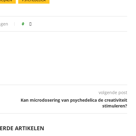
ngen
0
volgende post
Kan microdosering van psychedelica de creativiteit
stimuleren?
ERDE ARTIKELEN