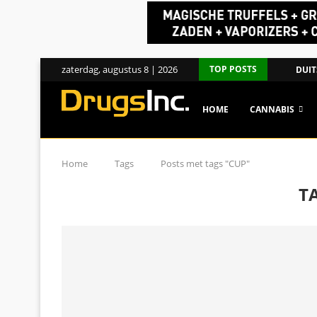
zaterdag, augustus 8 | 2026
TOP POSTS
DUIT
HOME
CANNABIS
Home
Tags
Posts met tags "CUP"
T