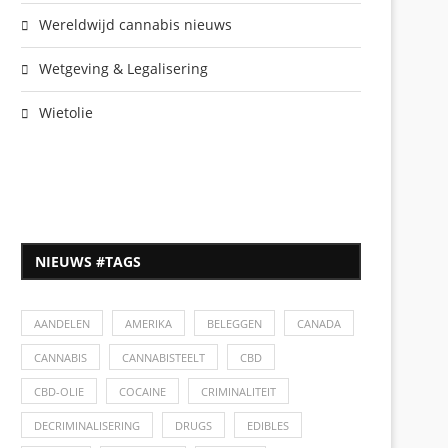
Wereldwijd cannabis nieuws
Wetgeving & Legalisering
Wietolie
NIEUWS #TAGS
AANDELEN
AMERIKA
BELEGGEN
CANADA
CANNABIS
CANNABISTEELT
CBD
CBD-OLIE
COCAINE
CRIMINALITEIT
DECRIMINALISERING
DRUGS
EDIBLES