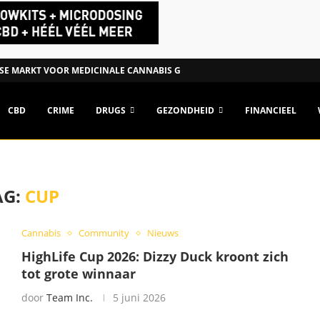
SE MARKT VOOR MEDICINALE CANNABIS GROEIT NAAR €1,15...
CBD
CRIME
DRUGS
GEZONDHEID
FINANCIEEL
AG:
CUP
Cannabis
Community
Nieuws
HighLife Cup 2026: Dizzy Duck kroont zich
tot grote winnaar
door
Team Inc.
5 juni 2026