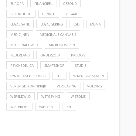
EUROPA
FINANCIEEL
GEZOND
GEZONDHEID
HENNEP
LEGAAL
LEGALISATIE
LEGALISERING
LSD
MDMA
MEDICIJNEN
MEDICINALE CANNABIS
MEDICINALE WIET
MICRODOSEREN
NEDERLAND
ONDERZOEK
PADDO'S
PSYCHEDELICA
SMARTSHOP
STUDIE
SYNTHETISCHE DRUGS
THC
VERENIGDE STATEN
VERENIGD KONINKRIJK
VERSLAVING
VOEDING
WERELDWIJD
WETGEVING
WIETOLIE
WIETPROEF
WIETTEELT
XTC