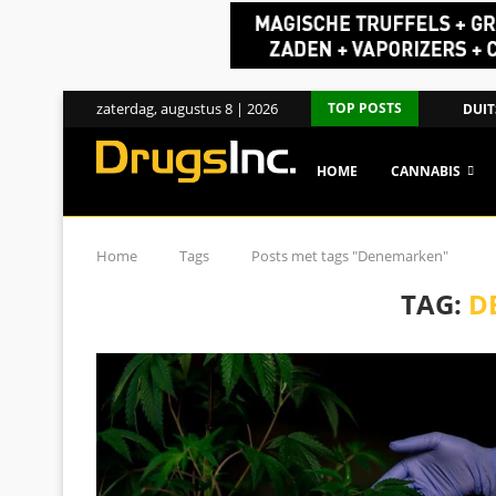
zaterdag, augustus 8 | 2026
TOP POSTS
DUIT
HOME
CANNABIS
Home
Tags
Posts met tags "Denemarken"
TAG:
D