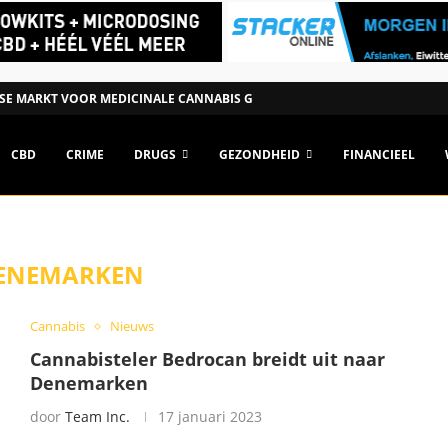
SE MARKT VOOR MEDICINALE CANNABIS GROEIT NAAR €1,15...
CBD
CRIME
DRUGS
GEZONDHEID
FINANCIEEL
ENEMARKEN
Cannabis
Nieuws
Cannabisteler Bedrocan breidt uit naar
Denemarken
door
Team Inc.
17 januari 2023