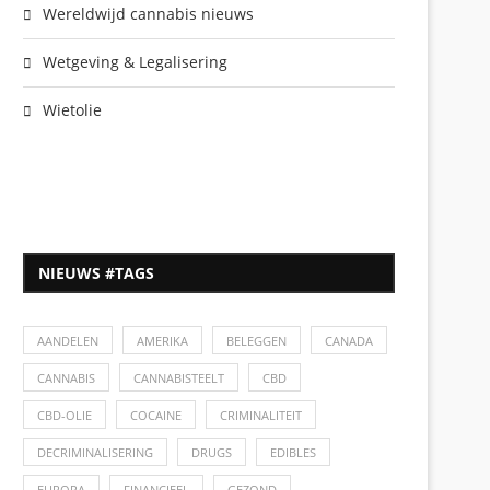
Wereldwijd cannabis nieuws
Wetgeving & Legalisering
Wietolie
NIEUWS #TAGS
AANDELEN
AMERIKA
BELEGGEN
CANADA
CANNABIS
CANNABISTEELT
CBD
CBD-OLIE
COCAINE
CRIMINALITEIT
DECRIMINALISERING
DRUGS
EDIBLES
EUROPA
FINANCIEEL
GEZOND