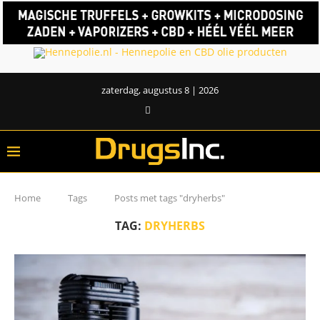
zaterdag, augustus 8 | 2026
Home
Tags
Posts met tags "dryherbs"
TAG:
DRYHERBS