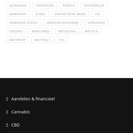
NEDERLAND
ONDERZOEK
PADDO'S
PSYCHEDELICA
SMARTSHOP
STUDIE
SYNTHETISCHE DRUGS
THC
VERENIGDE STATEN
VERENIGD KONINKRIJK
VERSLAVING
VOEDING
WERELDWIJD
WETGEVING
WIETOLIE
WIETPROEF
WIETTEELT
XTC
Aandelen & financieel
Cannabis
CBD