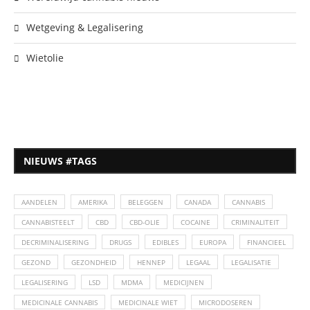
Wetgeving & Legalisering
Wietolie
NIEUWS #TAGS
AANDELEN
AMERIKA
BELEGGEN
CANADA
CANNABIS
CANNABISTEELT
CBD
CBD-OLIE
COCAINE
CRIMINALITEIT
DECRIMINALISERING
DRUGS
EDIBLES
EUROPA
FINANCIEEL
GEZOND
GEZONDHEID
HENNEP
LEGAAL
LEGALISATIE
LEGALISERING
LSD
MDMA
MEDICIJNEN
MEDICINALE CANNABIS
MEDICINALE WIET
MICRODOSEREN