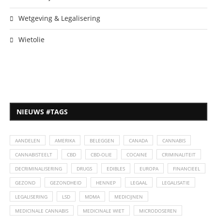
Wetgeving & Legalisering
Wietolie
NIEUWS #TAGS
AANDELEN
AMERIKA
BELEGGEN
CANADA
CANNABIS
CANNABISTEELT
CBD
CBD-OLIE
COCAINE
CRIMINALITEIT
DECRIMINALISERING
DRUGS
EDIBLES
EUROPA
FINANCIEEL
GEZOND
GEZONDHEID
HENNEP
LEGAAL
LEGALISATIE
LEGALISERING
LSD
MDMA
MEDICIJNEN
MEDICINALE CANNABIS
MEDICINALE WIET
MICRODOSEREN