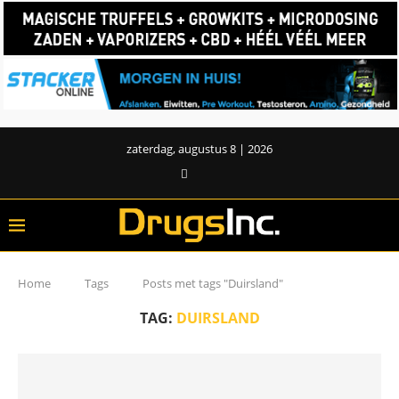
zaterdag, augustus 8 | 2026
Home
Tags
Posts met tags "Duirsland"
TAG:
DUIRSLAND