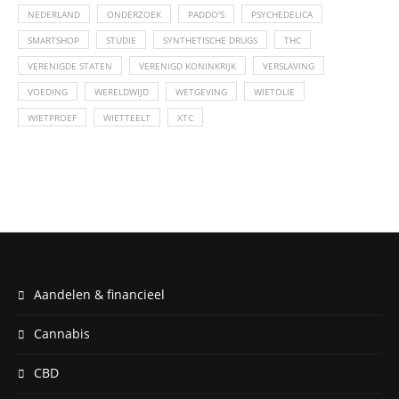
NEDERLAND
ONDERZOEK
PADDO'S
PSYCHEDELICA
SMARTSHOP
STUDIE
SYNTHETISCHE DRUGS
THC
VERENIGDE STATEN
VERENIGD KONINKRIJK
VERSLAVING
VOEDING
WERELDWIJD
WETGEVING
WIETOLIE
WIETPROEF
WIETTEELT
XTC
Aandelen & financieel
Cannabis
CBD