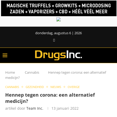
donderdag, augustus 6 | 2026
Home
Cannabis
Hennep tegen corona: een alternatief
medicijn?
CANNABIS
GEZONDHEID
NIEUWS
OVERIGE
Hennep tegen corona: een alternatief
medicijn?
artikel door
Team Inc.
13 januari 2022