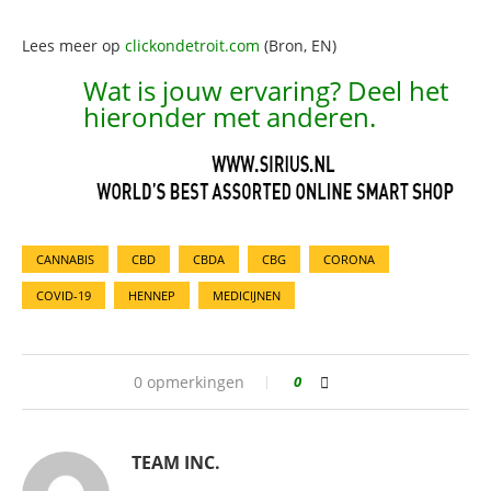
Lees meer op
clickondetroit.com
(Bron, EN)
Wat is jouw ervaring? Deel het
hieronder met anderen.
CANNABIS
CBD
CBDA
CBG
CORONA
COVID-19
HENNEP
MEDICIJNEN
0 opmerkingen
0
TEAM INC.