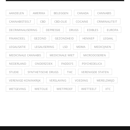
AANDELEN
AMERIKA
BELEGGEN
CANADA
CANNABIS
CANNABISTEELT
CBD
CBD-OLIE
COCAINE
CRIMINALITEIT
DECRIMINALISERING
DEPRESSIE
DRUGS
EDIBLES
EUROPA
FINANCIEEL
GEZOND
GEZONDHEID
HENNEP
LEGAAL
LEGALISATIE
LEGALISERING
LSD
MDMA
MEDICIJNEN
MEDICINALE CANNABIS
MEDICINALE WIET
MICRODOSEREN
NEDERLAND
ONDERZOEK
PADDO'S
PSYCHEDELICA
STUDIE
SYNTHETISCHE DRUGS
THC
VERENIGDE STATEN
VERENIGD KONINKRIJK
VERSLAVING
VOEDING
WERELDWIJD
WETGEVING
WIETOLIE
WIETPROEF
WIETTEELT
XTC