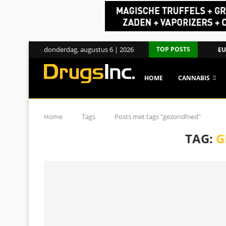
donderdag, augustus 6 | 2026
TOP POSTS
EU
HOME
CANNABIS
Home
Tags
Posts met tags "gezondhied"
TAG:
G