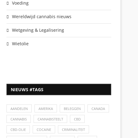
Voeding
Wereldwijd cannabis nieuws
Wetgeving & Legalisering
Wietolie
NIEUWS #TAGS
AANDELEN
AMERIKA
BELEGGEN
CANADA
CANNABIS
CANNABISTEELT
CBD
CBD-OLIE
COCAINE
CRIMINALITEIT