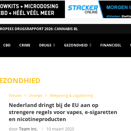
ROPEES DRUGSRAPPORT 2026: CANNABIS BLIJFT POPULAIRSTE DRUG, MAAR
CBD
CRIME
DRUGS
GEZONDHEID
FINANCIEEL
EZONDHIED
Nieuws
Overige
Wetgeving & Legalisering
Nederland dringt bij de EU aan op
strengere regels voor vapes, e-sigaretten
en nicotineproducten
door
Team Inc.
10 maart 2025