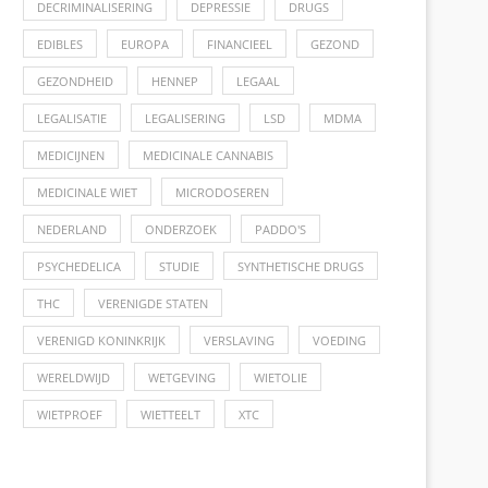
DECRIMINALISERING
DEPRESSIE
DRUGS
EDIBLES
EUROPA
FINANCIEEL
GEZOND
GEZONDHEID
HENNEP
LEGAAL
LEGALISATIE
LEGALISERING
LSD
MDMA
MEDICIJNEN
MEDICINALE CANNABIS
MEDICINALE WIET
MICRODOSEREN
NEDERLAND
ONDERZOEK
PADDO'S
PSYCHEDELICA
STUDIE
SYNTHETISCHE DRUGS
THC
VERENIGDE STATEN
VERENIGD KONINKRIJK
VERSLAVING
VOEDING
WERELDWIJD
WETGEVING
WIETOLIE
WIETPROEF
WIETTEELT
XTC