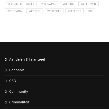
VERENIGD KONINKRIJK
VERSLAVING
VOEDING
WERELDWIJD
WETGEVING
WIETOLIE
WIETPROEF
WIETTEELT
XTC
Aandelen & financieel
Cannabis
CBD
Community
Criminaliteit