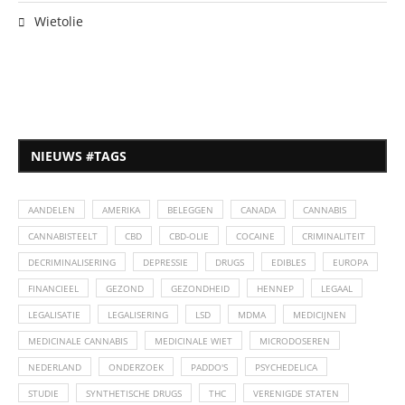
Wietolie
NIEUWS #TAGS
AANDELEN
AMERIKA
BELEGGEN
CANADA
CANNABIS
CANNABISTEELT
CBD
CBD-OLIE
COCAINE
CRIMINALITEIT
DECRIMINALISERING
DEPRESSIE
DRUGS
EDIBLES
EUROPA
FINANCIEEL
GEZOND
GEZONDHEID
HENNEP
LEGAAL
LEGALISATIE
LEGALISERING
LSD
MDMA
MEDICIJNEN
MEDICINALE CANNABIS
MEDICINALE WIET
MICRODOSEREN
NEDERLAND
ONDERZOEK
PADDO'S
PSYCHEDELICA
STUDIE
SYNTHETISCHE DRUGS
THC
VERENIGDE STATEN