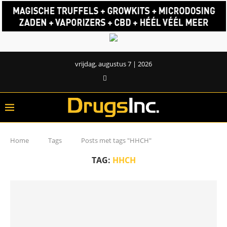
vrijdag, augustus 7 | 2026
Home
Tags
Posts met tags "HHCH"
TAG:
HHCH