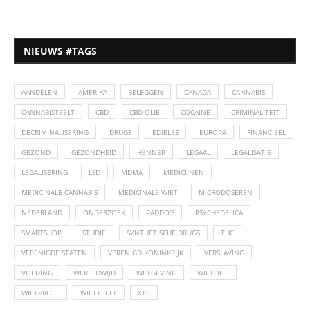
NIEUWS #TAGS
AANDELEN
AMERIKA
BELEGGEN
CANADA
CANNABIS
CANNABISTEELT
CBD
CBD-OLIE
COCAINE
CRIMINALITEIT
DECRIMINALISERING
DRUGS
EDIBLES
EUROPA
FINANCIEEL
GEZOND
GEZONDHEID
HENNEP
LEGAAL
LEGALISATIE
LEGALISERING
LSD
MDMA
MEDICIJNEN
MEDICINALE CANNABIS
MEDICINALE WIET
MICRODOSEREN
NEDERLAND
ONDERZOEK
PADDO'S
PSYCHEDELICA
SMARTSHOP
STUDIE
SYNTHETISCHE DRUGS
THC
VERENIGDE STATEN
VERENIGD KONINKRIJK
VERSLAVING
VOEDING
WERELDWIJD
WETGEVING
WIETOLIE
WIETPROEF
WIETTEELT
XTC