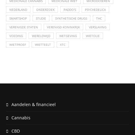
MEDICINALE CANNABIS
MEDICINALE WIET
MICRODOSEREN
NEDERLAND
ONDERZOEK
PADDO'S
PSYCHEDELICA
SMARTSHOP
STUDIE
SYNTHETISCHE DRUGS
THC
VERENIGDE STATEN
VERENIGD KONINKRIJK
VERSLAVING
VOEDING
WERELDWIJD
WETGEVING
WIETOLIE
WIETPROEF
WIETTEELT
XTC
Aandelen & financieel
Cannabis
CBD