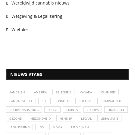
Wereldwijd cannabis nieuws
Wetgeving & Legalisering
Wietolie
NIEUWS #TAGS
AANDELEN
AMERIKA
BELEGGEN
CANADA
CANNABIS
CANNABISTEELT
CBD
CBD-OLIE
COCAINE
CRIMINALITEIT
DECRIMINALISERING
DRUGS
EDIBLES
EUROPA
FINANCIEEL
GEZOND
GEZONDHEID
HENNEP
LEGAAL
LEGALISATIE
LEGALISERING
LSD
MDMA
MEDICIJNEN