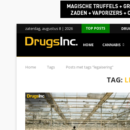
zaterdag, augustus 8 | 2026
TOP POSTS
DRUG
HOME
CANNABIS
Home
Tags
Posts met tags "legaisering"
TAG:
L