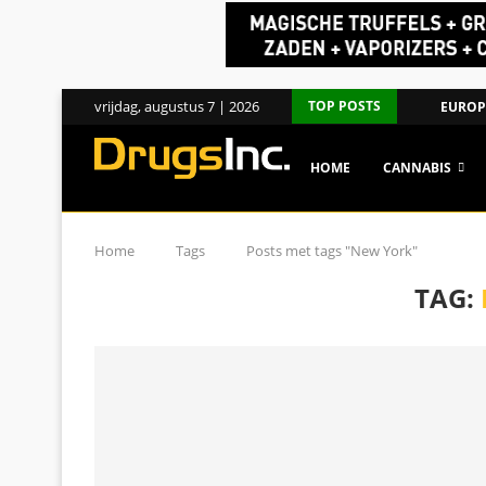
vrijdag, augustus 7 | 2026
TOP POSTS
EUROPE
HOME
CANNABIS
Home
Tags
Posts met tags "New York"
TAG: