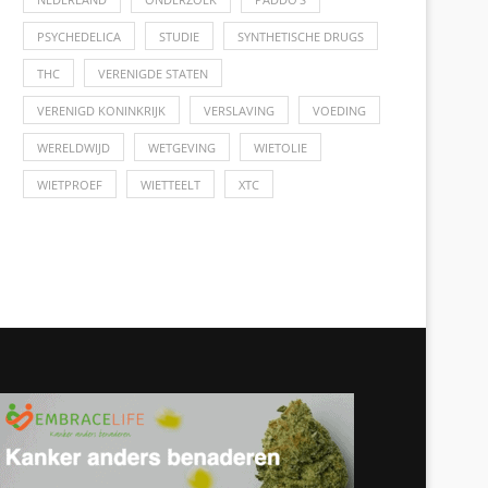
PSYCHEDELICA
STUDIE
SYNTHETISCHE DRUGS
THC
VERENIGDE STATEN
VERENIGD KONINKRIJK
VERSLAVING
VOEDING
WERELDWIJD
WETGEVING
WIETOLIE
WIETPROEF
WIETTEELT
XTC