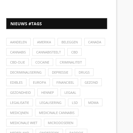
NIEUWS #TAGS
AANDELEN
AMERIKA
BELEGGEN
CANADA
CANNABIS
CANNABISTEELT
CBD
CBD-OLIE
COCAINE
CRIMINALITEIT
DECRIMINALISERING
DEPRESSIE
DRUGS
EDIBLES
EUROPA
FINANCIEEL
GEZOND
GEZONDHEID
HENNEP
LEGAAL
LEGALISATIE
LEGALISERING
LSD
MDMA
MEDICIJNEN
MEDICINALE CANNABIS
MEDICINALE WIET
MICRODOSEREN
NEDERLAND
ONDERZOEK
PADDO'S