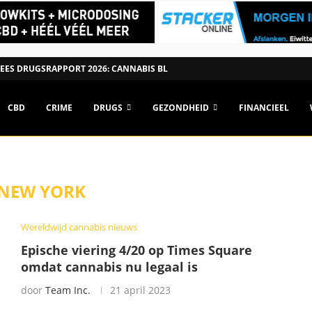
ES DRUGSRAPPORT 2026: CANNABIS BLIJFT POPULAIRSTE DRUG, MAAR...
CBD
CRIME
DRUGS
GEZONDHEID
FINANCIEEL
NEW YORK
Wereldwijd cannabis nieuws
Epische viering 4/20 op Times Square
omdat cannabis nu legaal is
door
Team Inc.
21 april 2023