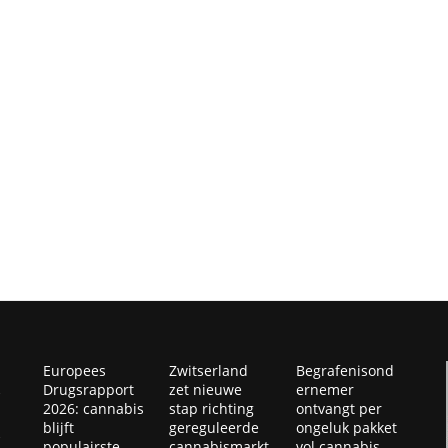
Europees
Zwitserland
Begrafenisond
Drugsrapport
zet nieuwe
ernemer
2026: cannabis
stap richting
ontvangt per
blijft
gereguleerde
ongeluk pakket
populairste
cannabismarkt
vol cannabis