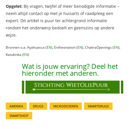
Opgelet:
Bij vragen, twijfel of meer benodigde informatie –
neem altijd contact op met je huisarts of raadpleeg een
expert. Dit artikel is puur ter achtergrond informatie
rondom het onderwerp bedoelt en geenszins op andere
wijze.
Bronnen o.a. Ayahuasca (
EN
), Entheonation (
EN
), ChakraOpenings (
EN
),
Katukinka (
EN
)
Wat is jouw ervaring? Deel het
hieronder met anderen.
AMERIKA
DRUGS
MICRODOSEREN
SMARTDRUGS
SMARTSHOP