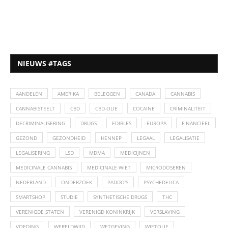
NIEUWS #TAGS
AANDELEN
AMERIKA
BELEGGEN
CANADA
CANNABIS
CANNABISTEELT
CBD
CBD-OLIE
COCAINE
CRIMINALITEIT
DECRIMINALISERING
DRUGS
EDIBLES
EUROPA
FINANCIEEL
GEZOND
GEZONDHEID
HENNEP
LEGAAL
LEGALISATIE
LEGALISERING
LSD
MDMA
MEDICIJNEN
MEDICINALE CANNABIS
MEDICINALE WIET
MICRODOSEREN
NEDERLAND
ONDERZOEK
PADDO'S
PSYCHEDELICA
SMARTSHOP
STUDIE
SYNTHETISCHE DRUGS
THC
VERENIGDE STATEN
VERENIGD KONINKRIJK
VERSLAVING
VOEDING
WERELDWIJD
WETGEVING
WIETOLIE