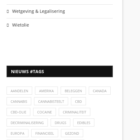
Wetgeving & Legalisering
Wietolie
NIEUWS #TAGS
AANDELEN
AMERIKA
BELEGGEN
CANADA
CANNABIS
CANNABISTEELT
CBD
CBD-OLIE
COCAINE
CRIMINALITEIT
DECRIMINALISERING
DRUGS
EDIBLES
EUROPA
FINANCIEEL
GEZOND