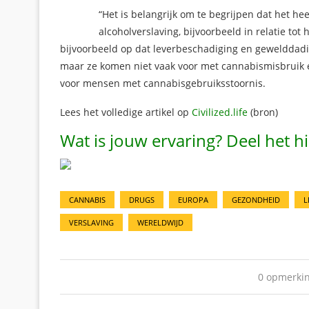
“Het is belangrijk om te begrijpen dat het h
alcoholverslaving, bijvoorbeeld in relatie tot
bijvoorbeeld op dat leverbeschadiging en gewelddadig
maar ze komen niet vaak voor met cannabismisbruik e
voor mensen met cannabisgebruiksstoornis.
Lees het volledige artikel op
Civilized.life
(bron)
Wat is jouw ervaring? Deel het 
CANNABIS
DRUGS
EUROPA
GEZONDHEID
L
VERSLAVING
WERELDWIJD
0 opmerki