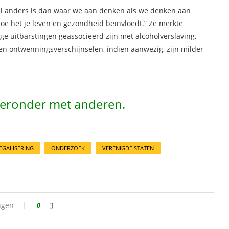
eel anders is dan waar we aan denken als we denken aan
 hoe het je leven en gezondheid beïnvloedt.” Ze merkte
e uitbarstingen geassocieerd zijn met alcoholverslaving,
n ontwenningsverschijnselen, indien aanwezig, zijn milder
hieronder met anderen.
EGALISERING
ONDERZOEK
VERENIGDE STATEN
ngen
0