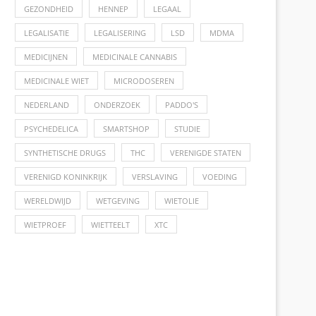
GEZONDHEID
HENNEP
LEGAAL
LEGALISATIE
LEGALISERING
LSD
MDMA
MEDICIJNEN
MEDICINALE CANNABIS
MEDICINALE WIET
MICRODOSEREN
NEDERLAND
ONDERZOEK
PADDO'S
PSYCHEDELICA
SMARTSHOP
STUDIE
SYNTHETISCHE DRUGS
THC
VERENIGDE STATEN
VERENIGD KONINKRIJK
VERSLAVING
VOEDING
WERELDWIJD
WETGEVING
WIETOLIE
WIETPROEF
WIETTEELT
XTC