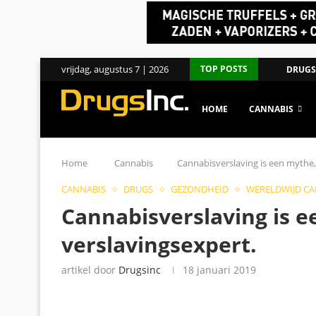
vrijdag, augustus 7 | 2026
TOP POSTS
DRUGS
HOME
CANNABIS
Home
Cannabis
Cannabisverslaving is een mythe,
CANNABIS
DRUGS
GEZONDHEID
WERELDWIJD CA
Cannabisverslaving is e
verslavingsexpert.
artikel door
Drugsinc
18 januari 2019