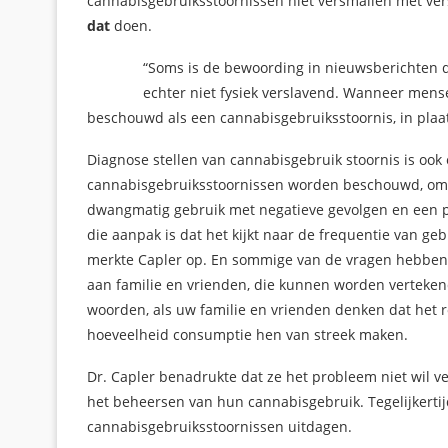
cannabisgebruiksstoornissen niet versmallen met ve
dat
doen.
“Soms is de bewoording in nieuwsberichten d
echter niet fysiek verslavend. Wanneer men
beschouwd als een cannabisgebruiksstoornis, in plaats
Diagnose stellen van cannabisgebruik stoornis is ook 
cannabisgebruiksstoornissen worden beschouwd, omva
dwangmatig gebruik met negatieve gevolgen en een pa
die aanpak is dat het kijkt naar de frequentie van ge
merkte Capler op. En sommige van de vragen hebben 
aan familie en vrienden, die kunnen worden verteken
woorden, als uw familie en vrienden denken dat het ro
hoeveelheid consumptie hen van streek maken.
Dr. Capler benadrukte dat ze het probleem niet wil
het beheersen van hun cannabisgebruik. Tegelijkerti
cannabisgebruiksstoornissen uitdagen.