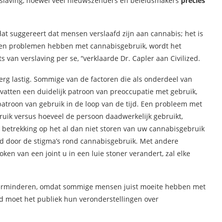
rslaving, hoewel veel nieuwszenders en beleidsmakers
precies
at suggereert dat mensen verslaafd zijn aan cannabis; het is
sen problemen hebben met cannabisgebruik, wordt het
 van verslaving per se, “verklaarde Dr. Capler aan Civilized.
erg lastig. Sommige van de factoren die als onderdeel van
tten een duidelijk patroon van preoccupatie met gebruik,
troon van gebruik in de loop van de tijd. Een probleem met
bruik versus hoeveel de persoon daadwerkelijk gebruikt,
betrekking op het al dan niet storen van uw cannabisgebruik
d door de stigma’s rond cannabisgebruik. Met andere
ken van een joint u in een luie stoner verandert, zal elke
 verminderen, omdat sommige mensen juist moeite hebben met
jd moet het publiek hun veronderstellingen over